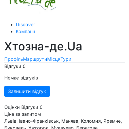
Discover
Компанії
Хтозна-де.Ua
Профіль
Маршрути
Місця
Тури
Відгуки
0
Немає відгуків
Залишити відгук
Оцінки
Відгуки
0
Ціна за запитом
Львів, Івано-Франківськ, Манява, Коломия, Яремче,
Буковель, Ужгород, Мукачево, Берегове,