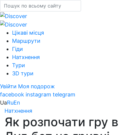
Цікаві місця
Маршрути
Гіди
Натхнення
Тури
3D тури
Увійти
Моя подорож
facebook
instagram
telegram
Ua
Ru
En
Натхнення
Як розпочати гру в