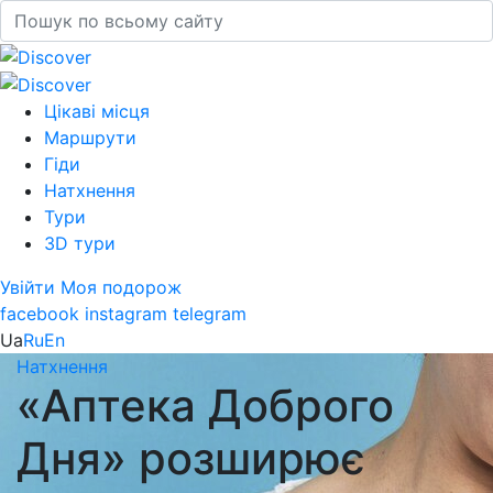
Цікаві місця
Маршрути
Гіди
Натхнення
Тури
3D тури
Увійти
Моя подорож
facebook
instagram
telegram
Ua
Ru
En
Натхнення
«Аптека Доброго
Дня» розширює