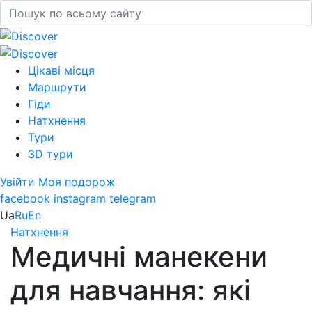
Цікаві місця
Маршрути
Гіди
Натхнення
Тури
3D тури
Увійти
Моя подорож
facebook
instagram
telegram
Ua
Ru
En
Натхнення
Медичні манекени
для навчання: які