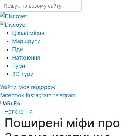
Цікаві місця
Маршрути
Гіди
Натхнення
Тури
3D тури
Увійти
Моя подорож
facebook
instagram
telegram
Ua
Ru
En
Натхнення
Поширені міфи про