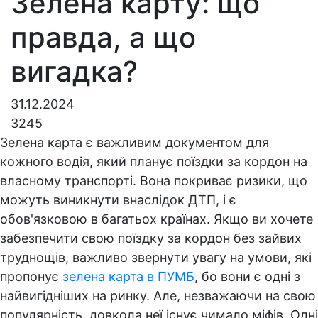
Зелена карту: що
правда, а що
вигадка?
31.12.2024
3245
Зелена карта є важливим документом для
кожного водія, який планує поїздки за кордон на
власному транспорті. Вона покриває ризики, що
можуть виникнути внаслідок ДТП, і є
обов'язковою в багатьох країнах. Якщо ви хочете
забезпечити свою поїздку за кордон без зайвих
труднощів, важливо звернути увагу на умови, які
пропонує
зелена карта в ПУМБ
, бо вони є одні з
найвигідніших на ринку. Але, незважаючи на свою
популярність, довкола неї існує чимало міфів. Одні