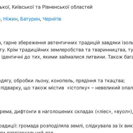
кої, Київської та Рівненської областей
р
,
Ніжин
,
Батурин
,
Чернігів
 гарне збереження автентичних традицій завдяки ізольо
буту. Крім традиційних землеробства та тваринництва, 
и, ідентичні до тих, якими займалися литвини. Також баг
дягу, обробки льону, конопель, прядіння та ткацтва;
– підварку, що також містив «істопку» – невеликий опа
рема, дифтонги в наголошених складах («ліес», «вуол»), 
адиції: громада розподіляла землі, слідкувала за їх 
ли патріархальний лад.