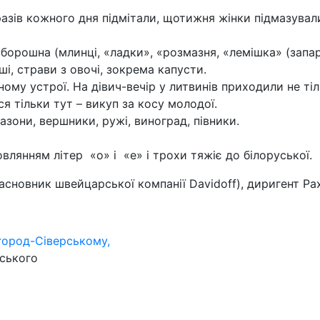
азів кожного дня підмітали, щотижня жінки підмазувал
борошна (млинці, «ладки», «розмазня, «лемішка» (запаре
ші, страви з овочі, зокрема капусти.
ому устрої. На дівич-вечір у литвинів приходили не ті
я тільки тут – викуп за косу молодої.
азони, вершники, ружі, виноград, півники.
влянням літер «о» і «е» і трохи тяжіє до білоруської.
сновник швейцарської компанії Davidoff), диригент Рах
вгород-Сіверському,
дського