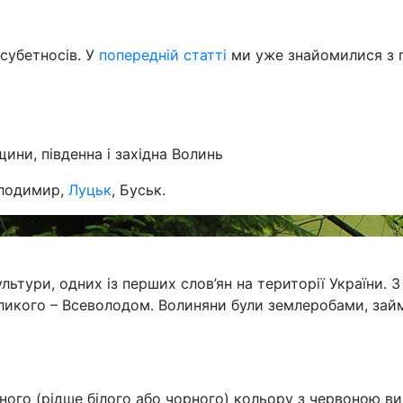
 субетносів. У
попередній статті
ми уже знайомилися з п
щини, південна і західна Волинь
олодимир,
Луцьк
, Буськ.
ури, одних із перших слов’ян на території України. З 
ликого – Всеволодом. Волиняни були землеробами, зай
ного (рідше білого або чорного) кольору з червоною в