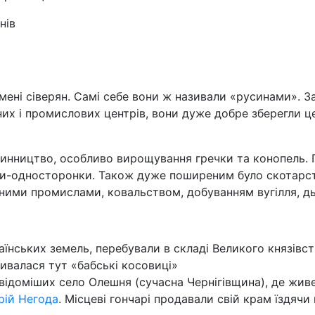
нів
мені сіверян. Самі себе вони ж називали «русинами». 
них і промислових центрів, вони дуже добре зберегли ц
инництво, особливо вирощування гречки та конопель. П
хи-односторонки. Також дуже поширеним було скотарств
ими промислами, ковальством, добуванням вугілля, дьо
аїнських земель, перебували в складі Великого князівс
зивалася тут «бабські косовиці»
йвідоміших село Олешня (сучасна Чернігівщина), де жив
рій Негода
. Місцеві гончарі продавали свій крам їздяч