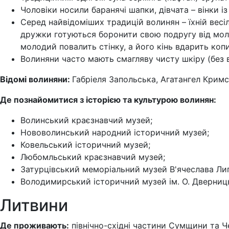
Чоловіки носили баранячі шапки, дівчата – вінки із 
Серед найвідоміших традицій волинян – їхній весі
дружки готуються боронити свою подругу від молод
молодий повалить стінку, а його кінь вдарить копи
Волиняни часто мають смагляву чисту шкіру (без 
Відомі волиняни:
Габріеля Запольська, Агатангел Кримс
Де познайомитися з історією та культурою волинян:
Волинський краєзнавчий музей;
Нововолинський народний історичний музей;
Ковельський історичний музей;
Любомльський краєзнавчий музей;
Затурцівський меморіальний музей В'ячеслава Ли
Володимирський історичний музей ім. О. Дверниць
Литвини
Де проживають:
північно-східні частини Сумщини та 