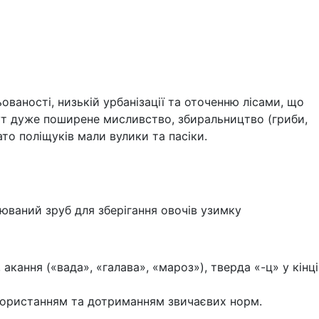
ваності, низькій урбанізації та оточенню лісами, що
тут дуже поширене мисливство, збиральництво (гриби,
ато поліщуків мали вулики та пасіки.
люваний зруб для зберігання овочів узимку
акання («вада», «галава», «мароз»), тверда «-ц» у кінці
використанням та дотриманням звичаєвих норм.