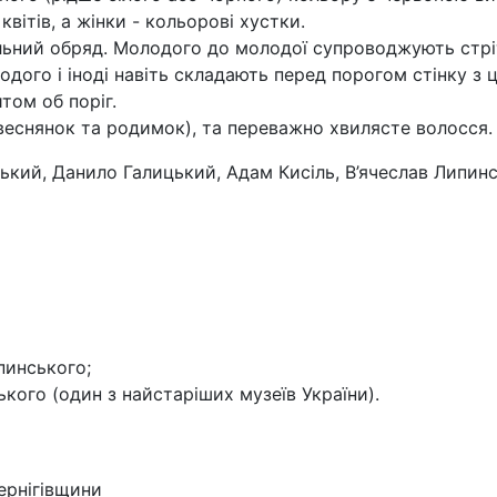
квітів, а жінки - кольорові хустки.
льний обряд. Молодого до молодої супроводжують стріт
ого і іноді навіть складають перед порогом стінку з ц
том об поріг.
веснянок та родимок), та переважно хвилясте волосся.
ький, Данило Галицький, Адам Кисіль, В’ячеслав Липин
пинського;
кого (один з найстаріших музеїв України).
Чернігівщини