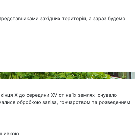
редставниками західних територій, а зараз будемо
кінця Х до середини XV ст на їх землях існувало
малися обробкою заліза, гончарством та розведенням
ишивкою.