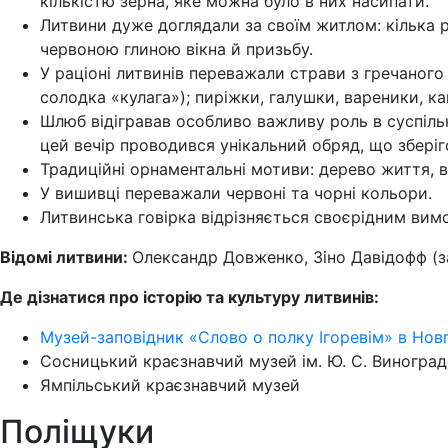
кількістю зерна, яке можна було в них насипати.
Литвини дуже доглядали за своїм житлом: кілька р
червоною глиною вікна й призьбу.
У раціоні литвинів переважали страви з гречаного 
солодка «кулага»); пиріжки, галушки, вареники, ка
Шлюб відігравав особливо важливу роль в суспільн
цей вечір проводився унікальний обряд, що зберігс
Традиційні орнаментальні мотиви: дерево життя, в
У вишивці переважали червоні та чорні кольори.
Литвинська говірка відрізняється своєрідним вимо
Відомі литвини:
Олександр Довженко, Зіно Давідофф (за
Де дізнатися про історію та культуру литвинів:
Музей-заповідник «Слово о полку Ігоревім» в Но
Сосницький краєзнавчий музей ім. Ю. С. Виногра
Ямпільський краєзнавчий музей
Поліщуки