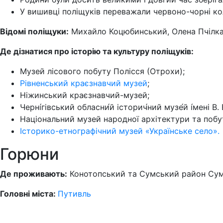
У вишивці поліщуків переважали червоно-чорні ко
Відомі поліщуки:
Михайло Коцюбинський, Олена Пчілка
Де дізнатися про історію та культуру поліщуків:
Музей лісового побуту Полісся (Отрохи);
Рівненський краєзнавчий музей
;
Ніжинський краєзнавчий-музей;
Черні́гівський обласни́й історич́ний музе́й і́мені В.
Національний музей народної архітектури та побу
Історико-етнографічний музей «Українське село».
Горюни
Де проживають:
Конотопський та Сумський район Сум
Головні міста:
Путивль