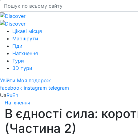
Цікаві місця
Маршрути
Гіди
Натхнення
Тури
3D тури
Увійти
Моя подорож
facebook
instagram
telegram
Ua
Ru
En
Натхнення
В єдності сила: коро
(Частина 2)