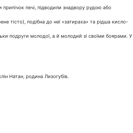
и припічок печі, підводили знадвору рудою або
не тісто), подібна до неї «затираха» та рідша кисло-
льки подруги молодої, а й молодий зі своїми боярами. У
лін Натан, родина Лизогубів.