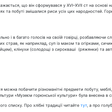
ажається, що він сформувався у XVI–XVII ст на основі н
ичаях та побуті змішалися риси усіх цих народностей. Г
льно і в багато голосів на своїй говірці, розбавляючи
их страв, як наприклад, суп із маком та огірками, сичик
йцем), клінухи (солодощі з сирокваші (ряжянки) та авте
ття можна побачити різноманітні предмети побуту, меблі
ультури «Музеєм горюнської культури» була внесена в 
ого списку. Про хлібні традиції читайте
тут
, а про голу