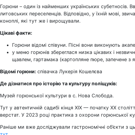
Горюни – один із найменших українських субетносів. Вв
литовських переселенців. Відповідно, у їхній мові, зв
коноплі, які тут же і вирощували.
Цікаві факти:
Горюни відомі співуни. Пісні вони виконують акапе
у меню горюнів збереглася низка цікавих і незвичн
щавлем, гартамака (картопляне пюре, запечене з я
Відомі горюни:
співачка Лукерія Кошелєва
Де дізнатися про історію та культуру поліщуків:
Музей горюнської культури в с. Нова Слобода.
Тут у автентичній садибі кінця XIX — початку XX столі
верстат. У 2023 році практика з охорони горюнської к
Раніше ми вже досліджували гастрономічні об’єкти з ць
тут
.