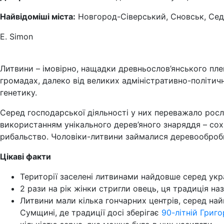
Найвідоміші міста:
Новгород-Сіверський, Сновськ, Сед
E. Simon
Литвини – імовірно, нащадки древньослов’янського пле
громадах, далеко від великих адміністративно-політич
генетику.
Серед господарської діяльності у них переважало росл
використанням унікального дерев’яного знаряддя – со
рибальство. Чоловіки-литвини займалися деревообробн
Цікаві факти
Території заселені литвинами найдовше серед укр
2 рази на рік жінки стригли овець, ця традиція на
Литвини мали кілька гончарних центрів, серед на
Сумщині, де традиції досі зберігає
90-літній Григо