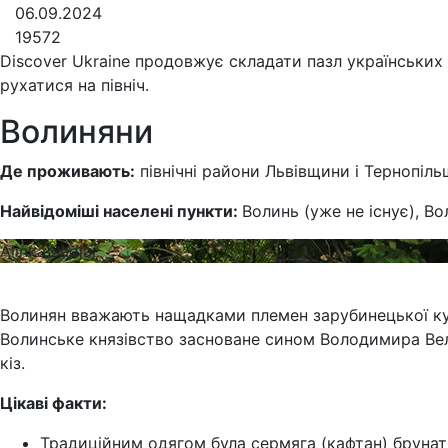
06.09.2024
19572
Discover Ukraine продовжує складати пазл українських
рухатися на північ.
Волиняни
Де проживають:
північні райони Львівщини і Тернопіль
Найвідоміші населені пункти:
Волинь (уже не існує), В
Alinka.Badjar
Волинян вважають нащадками племен зарубинецької культ
Волинське князівство засноване сином Володимира Ве
кіз.
Цікаві факти:
Традиційним одягом була сермяга (кафтан) брунат