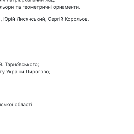
льори та геометричні орнаменти.
, Юрій Лисянський, Сергій Корольов.
 В. Тарно́вського;
ту України Пирогово;
ської області