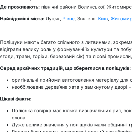
Де проживають:
північні райони Волинської, Житомирсь
Найвідоміші міста:
Луцьк,
Рівне
, Звягель,
Київ
,
Житоми
Поліщуки мають багато спільного з литвинами, зокрема,
відіграли велику роль у формуванні їх культури та по
ягоди, трави, горіхи, березовий сік) та лісові промисл
Серед архаїчних традицій, що збереглися в поліщуків:
оригінальні прийоми виготовлення матеріалу для о
необбілювана дерев’яна хата у замкнутому дворі 
Цікаві факти:
Поліська говірка має кілька визначальних рис, зок
слова.
Дуже велике значення у поліщуків мали общинні тр
Родини були досить великими і довгий час зберіга