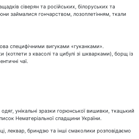
ащадків сіверян та російських, білоруських та
орюни займалися гончарством, лозоплетінням, ткали
 слова специфічними вигуками «гуканками».
и (котлети з квасолі та цибулі зі шкварками), борщ із
нтичні чаї.
, одяг, унікальні зразки горюнської вишивки, ткацький
список Нематеріальної спадщини України.
бці, леквар, бриндзю та інші смаколики розповідаємо