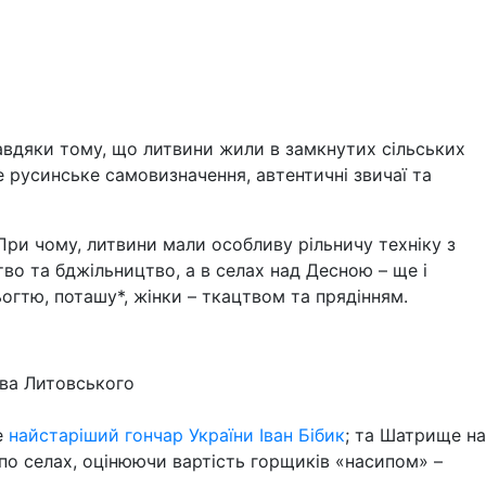
Завдяки тому, що литвини жили в замкнутих сільських
е русинське самовизначення, автентичні звичаї та
ри чому, литвини мали особливу рільничу техніку з
о та бджільництво, а в селах над Десною – ще і
гтю, поташу*, жінки – ткацтвом та прядінням.
тва Литовського
е
найстаріший гончар України Іван Бібик
; та Шатрище на
и по селах, оцінюючи вартість горщиків «насипом» –