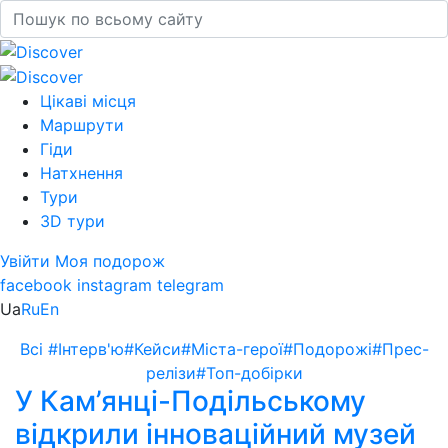
Цікаві місця
Маршрути
Гіди
Натхнення
Тури
3D тури
Увійти
Моя подорож
facebook
instagram
telegram
Ua
Ru
En
Всі
#Інтерв'ю
#Кейси
#Міста-герої
#Подорожі
#Прес-
релізи
#Топ-добірки
У Кам’янці-Подільському
відкрили інноваційний музей