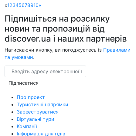
«
1
2
3
4
5
6
7
8
9
10
»
Підпишіться на розсилку
новин та пропозицій від
discover.ua і наших партнерів
Натискаючи кнопку, ви погоджуєтесь із
Правилами
та умовами
.
Email
Підписатися
Про проект
Туристичні напрямки
Зареєструватися
Віртуальні тури
Компанії
Інформація для гідів