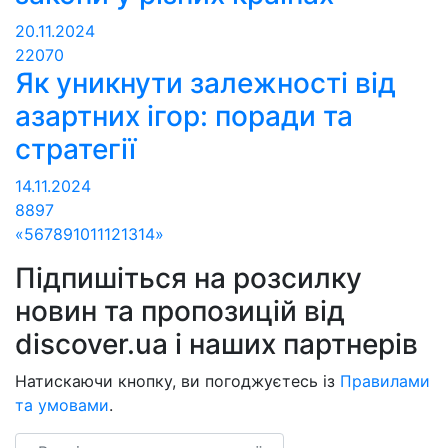
20.11.2024
22070
Як уникнути залежності від
азартних ігор: поради та
стратегії
14.11.2024
8897
«
5
6
7
8
9
10
11
12
13
14
»
Підпишіться на розсилку
новин та пропозицій від
discover.ua і наших партнерів
Натискаючи кнопку, ви погоджуєтесь із
Правилами
та умовами
.
Email