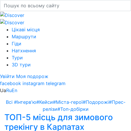
Цікаві місця
Маршрути
Гіди
Натхнення
Тури
3D тури
Увійти
Моя подорож
facebook
instagram
telegram
Ua
Ru
En
Всі
#Інтерв'ю
#Кейси
#Міста-герої
#Подорожі
#Прес-
релізи
#Топ-добірки
ТОП-5 місць для зимового
трекінгу в Карпатах