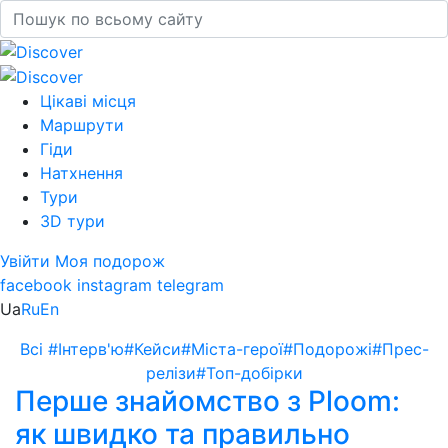
Цікаві місця
Маршрути
Гіди
Натхнення
Тури
3D тури
Увійти
Моя подорож
facebook
instagram
telegram
Ua
Ru
En
Всі
#Інтерв'ю
#Кейси
#Міста-герої
#Подорожі
#Прес-
релізи
#Топ-добірки
Перше знайомство з Ploom:
як швидко та правильно