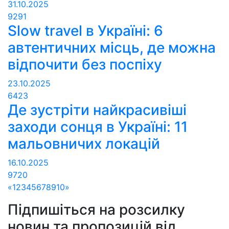
31.10.2025
9291
Slow travel в Україні: 6
автентичних місць, де можна
відпочити без поспіху
23.10.2025
6423
Де зустріти найкрасивіші
заходи сонця в Україні: 11
мальовничих локацій
16.10.2025
9720
«
1
2
3
4
5
6
7
8
9
10
»
Підпишіться на розсилку
новин та пропозицій від