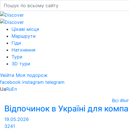
Цікаві місця
Маршрути
Гіди
Натхнення
Тури
3D тури
Увійти
Моя подорож
facebook
instagram
telegram
Ua
Ru
En
Всі
#Ін
Відпочинок в Україні для компан
19.05.2026
3241