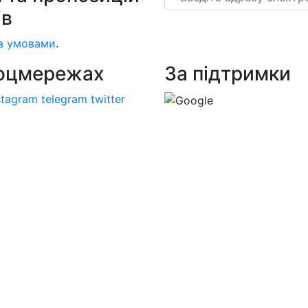
ів
а умовами
.
соцмережах
За підтримки
stagram
telegram
twitter