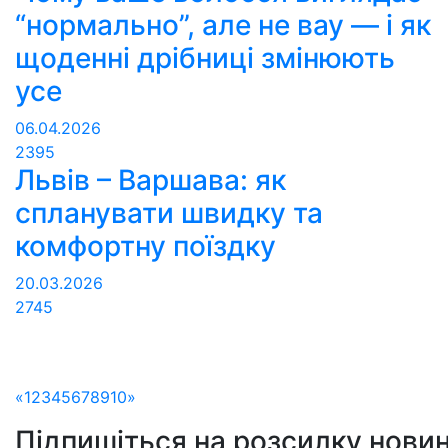
“нормально”, але не вау — і як
щоденні дрібниці змінюють
усе
06.04.2026
2395
Львів – Варшава: як
спланувати швидку та
комфортну поїздку
20.03.2026
2745
«
1
2
3
4
5
6
7
8
9
10
»
Підпишіться на розсилку новин