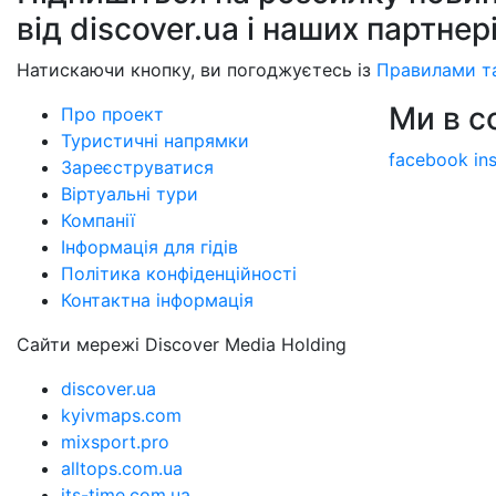
від discover.ua і наших партнер
Натискаючи кнопку, ви погоджуєтесь із
Правилами т
Ми в 
Про проект
Туристичні напрямки
facebook
in
Зареєструватися
Віртуальні тури
Компанії
Інформація для гідів
Політика конфіденційності
Контактна інформація
Сайти мережі Discover Media Holding
discover.ua
kyivmaps.com
mixsport.pro
alltops.com.ua
its-time.com.ua