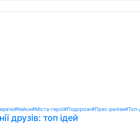
терв'ю
#Кейси
#Міста-герої
#Подорожі
#Прес-релізи
#Топ-
ії друзів: топ ідей