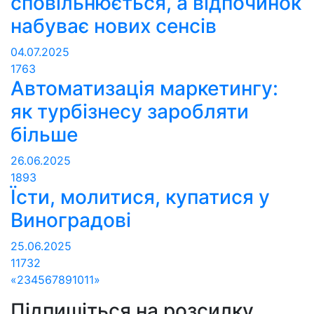
сповільнюється, а відпочинок
набуває нових сенсів
04.07.2025
1763
Автоматизація маркетингу:
як турбізнесу заробляти
більше
26.06.2025
1893
Їсти, молитися, купатися у
Виноградові
25.06.2025
11732
«
2
3
4
5
6
7
8
9
10
11
»
Підпишіться на розсилку