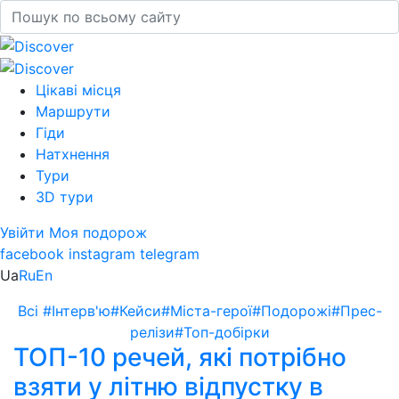
Цікаві місця
Маршрути
Гіди
Натхнення
Тури
3D тури
Увійти
Моя подорож
facebook
instagram
telegram
Ua
Ru
En
Всі
#Інтерв'ю
#Кейси
#Міста-герої
#Подорожі
#Прес-
релізи
#Топ-добірки
ТОП-10 речей, які потрібно
взяти у літню відпустку в