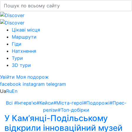
Цікаві місця
Маршрути
Гіди
Натхнення
Тури
3D тури
Увійти
Моя подорож
facebook
instagram
telegram
Ua
Ru
En
Всі
#Інтерв'ю
#Кейси
#Міста-герої
#Подорожі
#Прес-
релізи
#Топ-добірки
У Кам’янці-Подільському
відкрили інноваційний музей