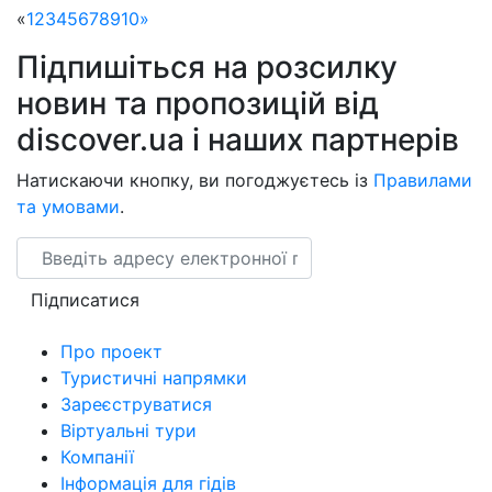
«
1
2
3
4
5
6
7
8
9
10
»
Підпишіться на розсилку
новин та пропозицій від
discover.ua і наших партнерів
Натискаючи кнопку, ви погоджуєтесь із
Правилами
та умовами
.
Email
Підписатися
Про проект
Туристичні напрямки
Зареєструватися
Віртуальні тури
Компанії
Інформація для гідів