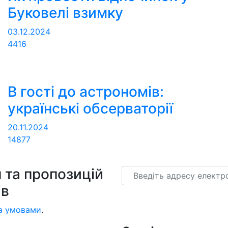
Буковелі взимку
03.12.2024
4416
В гості до астрономів:
українські обсерваторії
20.11.2024
14877
 та пропозицій
Email
ів
а умовами
.