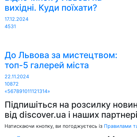
вихідні. Куди поїхати?
17.12.2024
4531
До Львова за мистецтвом:
топ-5 галерей міста
22.11.2024
10872
«
5
6
7
8
9
10
11
12
13
14
»
Підпишіться на розсилку новин
від discover.ua і наших партнер
Натискаючи кнопку, ви погоджуєтесь із
Правилами т