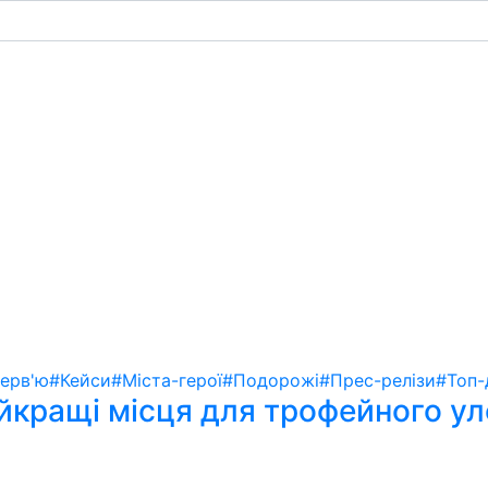
терв'ю
#Кейси
#Міста-герої
#Подорожі
#Прес-релізи
#Топ-
айкращі місця для трофейного у