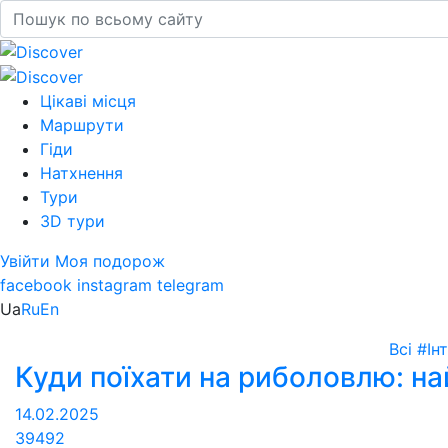
Цікаві місця
Маршрути
Гіди
Натхнення
Тури
3D тури
Увійти
Моя подорож
facebook
instagram
telegram
Ua
Ru
En
Всі
#Ін
Куди поїхати на риболовлю: н
14.02.2025
39492