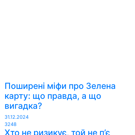
Поширені міфи про Зелена
карту: що правда, а що
вигадка?
31.12.2024
3248
Хто не ризикує, той не п’є