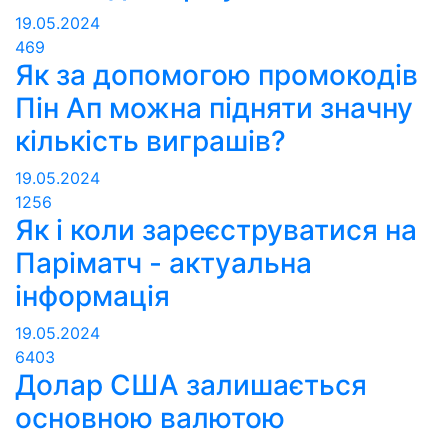
19.05.2024
469
Як за допомогою промокодів
Пін Ап можна підняти значну
кількість виграшів?
19.05.2024
1256
Як і коли зареєструватися на
Паріматч - актуальна
інформація
19.05.2024
6403
Долар США залишається
основною валютою