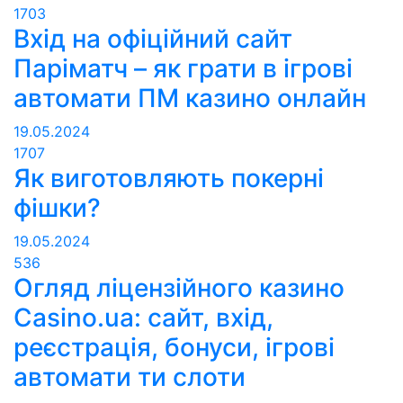
1703
Вхід на офіційний сайт
Паріматч – як грати в ігрові
автомати ПМ казино онлайн
19.05.2024
1707
Як виготовляють покерні
фішки?
19.05.2024
536
Огляд ліцензійного казино
Casino.ua: сайт, вхід,
реєстрація, бонуси, ігрові
автомати ти слоти