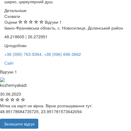
шарко, циркулярний душ.
Детальніше
Сховати
Оцінки
Відгуки
1
Івано-Франківська область, с. Новоселиця, Долинський район
48.218605 | 26.272951
Цілодобово
+38 (095) 763-8364, +38 (096) 696-3662
Сайт
Відгуки
1
kozhemyakadi
30.06.2023
Мітка на карті не вірна. Вірне розташування тут:
48.95178684735725, 23.951781573642094
Залишити відгук