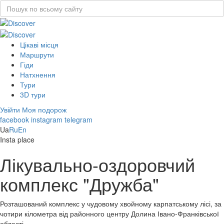
Цікаві місця
Маршрути
Гіди
Натхнення
Тури
3D тури
Увійти
Моя подорож
facebook
instagram
telegram
Ua
Ru
En
Insta place
Лікувально-оздоровчий
комплекс "Дружба"
Розташований комплекс у чудовому хвойному карпатському лісі, за
чотири кілометра від районного центру Долина Івано-Франківської
області.