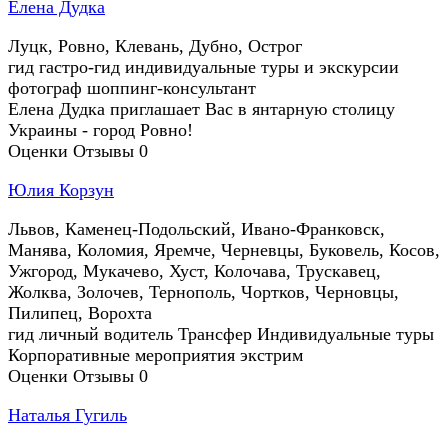
Елена Дудка
Луцк, Ровно, Клевань, Дубно, Острог
гид
гастро-гид
индивидуальные туры и экскурсии
фотограф
шоппинг-консультант
Елена Дудка приглашает Вас в янтарную столицу
Украины - город Ровно!
Оценки
Отзывы
0
Юлия Корзун
Львов, Каменец-Подольский, Ивано-Франковск,
Манява, Коломия, Яремче, Черневцы, Буковель, Косoв,
Ужгород, Мукачево, Хуст, Колочава, Трускавец,
Жолква, Золочев, Тернополь, Чортков, Черновцы,
Пилипец, Ворохта
гид
личный водитель
Трансфер
Индивидуальные туры
Корпоративные мероприятия
экстрим
Оценки
Отзывы
0
Наталья Гугиль