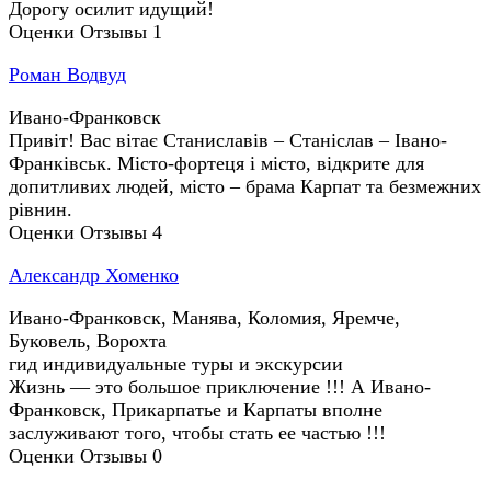
Дорогу осилит идущий!
Оценки
Отзывы
1
Роман Водвуд
Ивано-Франковск
Привіт! Вас вітає Станиславів – Станіслав – Івано-
Франківськ. Місто-фортеця і місто, відкрите для
допитливих людей, місто – брама Карпат та безмежних
рівнин.
Оценки
Отзывы
4
Александр Хоменко
Ивано-Франковск, Манява, Коломия, Яремче,
Буковель, Ворохта
гид
индивидуальные туры и экскурсии
Жизнь — это большое приключение !!! А Ивано-
Франковск, Прикарпатье и Карпаты вполне
заслуживают того, чтобы стать ее частью !!!
Оценки
Отзывы
0