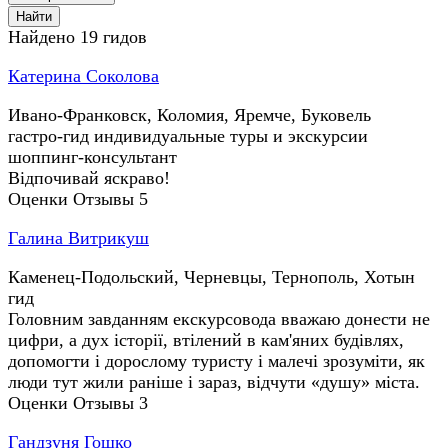
Найти
Найдено 19 гидов
Катерина Соколова
Ивано-Франковск, Коломия, Яремче, Буковель
гастро-гид
индивидуальные туры и экскурсии
шоппинг-консультант
Відпочивай яскраво!
Оценки
Отзывы
5
Галина Витрикуш
Каменец-Подольский, Черневцы, Тернополь, Хотын
гид
Головним завданням екскурсовода вважаю донести не
цифри, а дух історії, втілений в кам'яних будівлях,
допомогти і дорослому туристу і малечі зрозуміти, як
люди тут жили раніше і зараз, відчути «душу» міста.
Оценки
Отзывы
3
Гандзуня Гошко