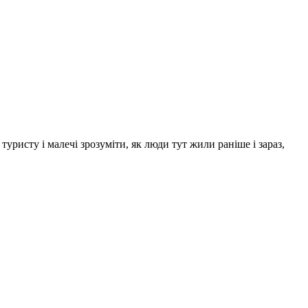
уристу і малечі зрозуміти, як люди тут жили раніше і зараз,