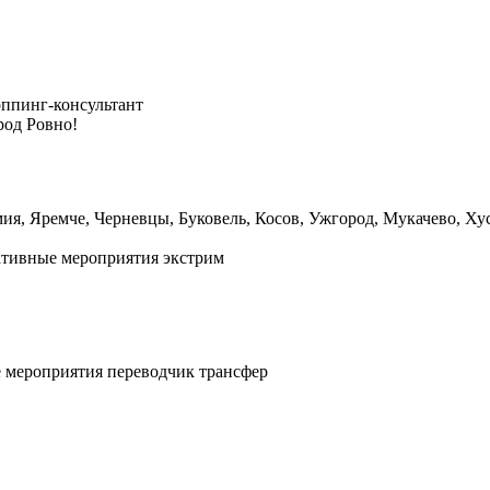
ппинг-консультант
род Ровно!
, Яремче, Черневцы, Буковель, Косoв, Ужгород, Мукачево, Хуст
ативные мероприятия
экстрим
е мероприятия
переводчик
трансфер