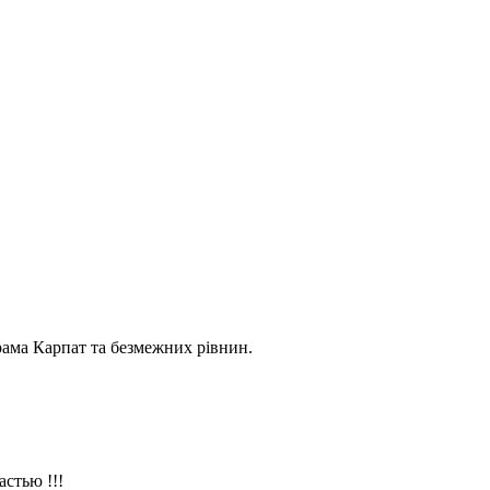
брама Карпат та безмежних рівнин.
стью !!!