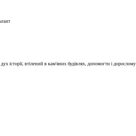
ьтант
 історії, втілений в кам'яних будівлях, допомогти і дорослому т