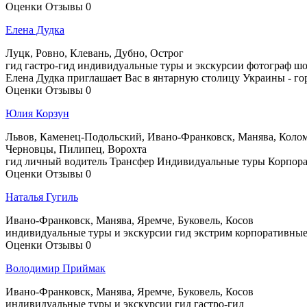
Оценки
Отзывы
0
Елена Дудка
Луцк, Ровно, Клевань, Дубно, Острог
гид
гастро-гид
индивидуальные туры и экскурсии
фотограф
шо
Елена Дудка приглашает Вас в янтарную столицу Украины - го
Оценки
Отзывы
0
Юлия Корзун
Львов, Каменец-Подольский, Ивано-Франковск, Манява, Коломия
Черновцы, Пилипец, Ворохта
гид
личный водитель
Трансфер
Индивидуальные туры
Корпор
Оценки
Отзывы
0
Наталья Гугиль
Ивано-Франковск, Манява, Яремче, Буковель, Косoв
индивидуальные туры и экскурсии
гид
экстрим
корпоративны
Оценки
Отзывы
0
Володимир Приймак
Ивано-Франковск, Манява, Яремче, Буковель, Косoв
индивидуальные туры и экскурсии
гид
гастро-гид