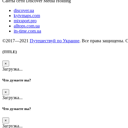
Сайты сети Discover Media Holding
discover.ua
kyivmaps.com
mixsport.pro
alltops.com.ua
its-time.com.ua
©2017—2021
Путешествуй по Украине
. Все права защищены. 
{TITLE}
×
Загрузка...
Что думаете вы?
×
Загрузка...
Что думаете вы?
×
Загрузка...