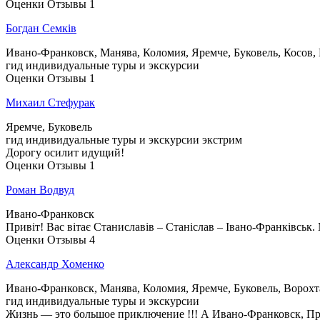
Оценки
Отзывы
1
Богдан Семків
Ивано-Франковск, Манява, Коломия, Яремче, Буковель, Косoв,
гид
индивидуальные туры и экскурсии
Оценки
Отзывы
1
Михаил Стефурак
Яремче, Буковель
гид
индивидуальные туры и экскурсии
экстрим
Дорогу осилит идущий!
Оценки
Отзывы
1
Роман Водвуд
Ивано-Франковск
Привіт! Вас вітає Станиславів – Станіслав – Івано-Франківськ.
Оценки
Отзывы
4
Александр Хоменко
Ивано-Франковск, Манява, Коломия, Яремче, Буковель, Ворохт
гид
индивидуальные туры и экскурсии
Жизнь — это большое приключение !!! А Ивано-Франковск, Прик