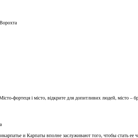
 Ворохта
 Місто-фортеця і місто, відкрите для допитливих людей, місто – 
а
арпатье и Карпаты вполне заслуживают того, чтобы стать ее ча