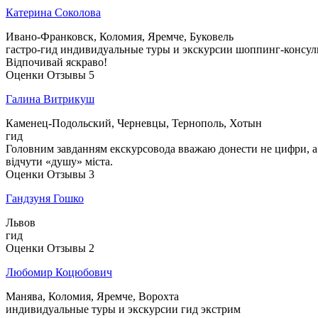
Катерина Соколова
Ивано-Франковск, Коломия, Яремче, Буковель
гастро-гид
индивидуальные туры и экскурсии
шоппинг-консул
Відпочивай яскраво!
Оценки
Отзывы
5
Галина Витрикуш
Каменец-Подольский, Черневцы, Тернополь, Хотын
гид
Головним завданням екскурсовода вважаю донести не цифри, а дух
відчути «душу» міста.
Оценки
Отзывы
3
Гандзуня Гошко
Львов
гид
Оценки
Отзывы
2
Любомир Коцюбович
Манява, Коломия, Яремче, Ворохта
индивидуальные туры и экскурсии
гид
экстрим