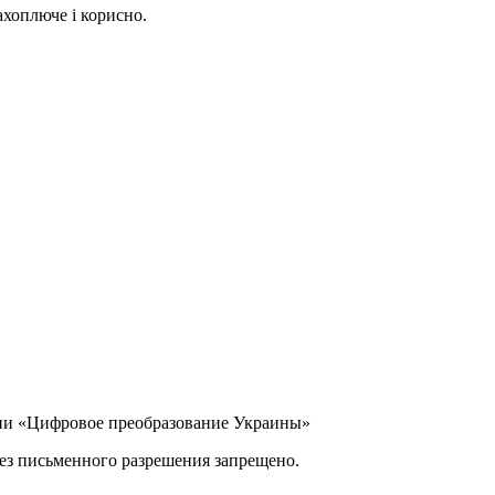
ахоплюче і корисно.
ании «Цифровое преобразование Украины»
ез письменного разрешения запрещено.