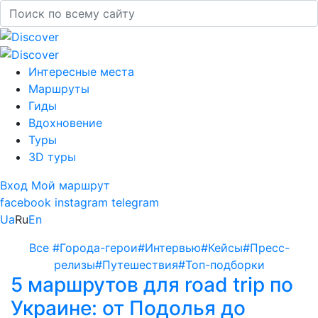
Интересные места
Маршруты
Гиды
Вдохновение
Туры
3D туры
Вход
Мой маршрут
facebook
instagram
telegram
Ua
Ru
En
Все
#Города-герои
#Интервью
#Кейсы
#Пресс-
релизы
#Путешествия
#Топ-подборки
5 маршрутов для road trip по
Украине: от Подолья до