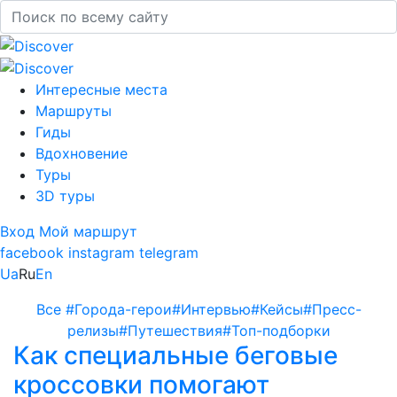
Интересные места
Маршруты
Гиды
Вдохновение
Туры
3D туры
Вход
Мой маршрут
facebook
instagram
telegram
Ua
Ru
En
Все
#Города-герои
#Интервью
#Кейсы
#Пресс-
релизы
#Путешествия
#Топ-подборки
Как специальные беговые
кроссовки помогают