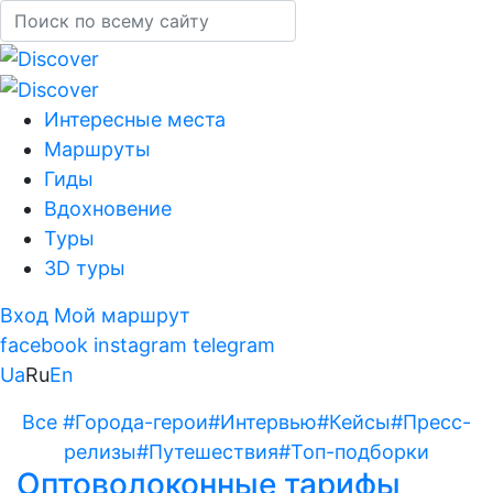
Интересные места
Маршруты
Гиды
Вдохновение
Туры
3D туры
Вход
Мой маршрут
facebook
instagram
telegram
Ua
Ru
En
Все
#Города-герои
#Интервью
#Кейсы
#Пресс-
релизы
#Путешествия
#Топ-подборки
Оптоволоконные тарифы