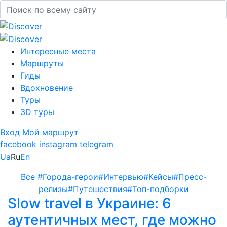
Интересные места
Маршруты
Гиды
Вдохновение
Туры
3D туры
Вход
Мой маршрут
facebook
instagram
telegram
Ua
Ru
En
Все
#Города-герои
#Интервью
#Кейсы
#Пресс-
релизы
#Путешествия
#Топ-подборки
Slow travel в Украине: 6
аутентичных мест, где можно