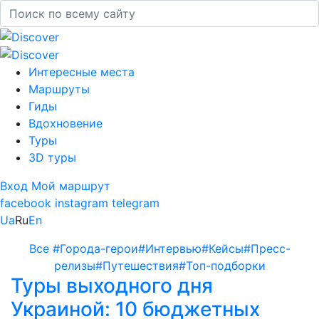
Интересные места
Маршруты
Гиды
Вдохновение
Туры
3D туры
Вход
Мой маршрут
facebook
instagram
telegram
Ua
Ru
En
Все
#Города-герои
#Интервью
#Кейсы
#Пресс-
релизы
#Путешествия
#Топ-подборки
Туры выходного дня
Украиной: 10 бюджетных