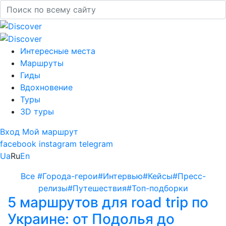
Интересные места
Маршруты
Гиды
Вдохновение
Туры
3D туры
Вход
Мой маршрут
facebook
instagram
telegram
Ua
Ru
En
Все
#Города-герои
#Интервью
#Кейсы
#Пресс-
релизы
#Путешествия
#Топ-подборки
5 маршрутов для road trip по
Украине: от Подолья до