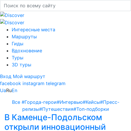
Интересные места
Маршруты
Гиды
Вдохновение
Туры
3D туры
Вход
Мой маршрут
facebook
instagram
telegram
Ua
Ru
En
Все
#Города-герои
#Интервью
#Кейсы
#Пресс-
релизы
#Путешествия
#Топ-подборки
В Каменце-Подольском
открыли инновационный