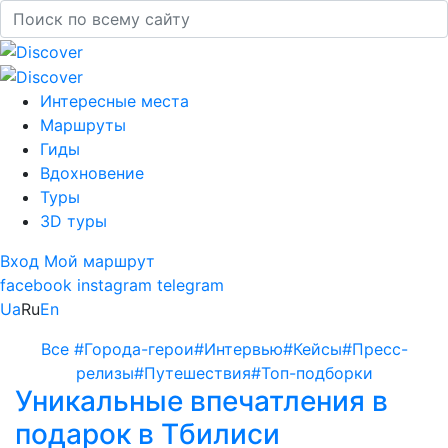
Интересные места
Маршруты
Гиды
Вдохновение
Туры
3D туры
Вход
Мой маршрут
facebook
instagram
telegram
Ua
Ru
En
Все
#Города-герои
#Интервью
#Кейсы
#Пресс-
релизы
#Путешествия
#Топ-подборки
Уникальные впечатления в
подарок в Тбилиси