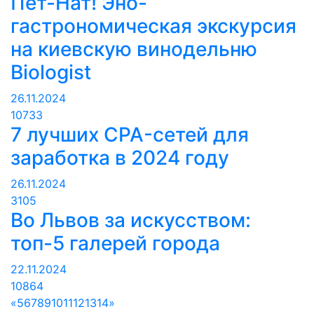
Пет-Нат! Эно-
гастрономическая экскурсия
на киевскую винодельню
Biologist
26.11.2024
10733
7 лучших CPA-сетей для
заработка в 2024 году
26.11.2024
3105
Во Львов за искусством:
топ-5 галерей города
22.11.2024
10864
«
5
6
7
8
9
10
11
12
13
14
»