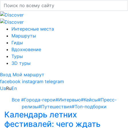
Интересные места
Маршруты
Гиды
Вдохновение
Туры
3D туры
Вход
Мой маршрут
facebook
instagram
telegram
Ua
Ru
En
Все
#Города-герои
#Интервью
#Кейсы
#Пресс-
релизы
#Путешествия
#Топ-подборки
Календарь летних
фестивалей: чего ждать