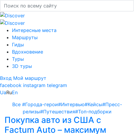
Интересные места
Маршруты
Гиды
Вдохновение
Туры
3D туры
Вход
Мой маршрут
facebook
instagram
telegram
Ua
Ru
En
Все
#Города-герои
#Интервью
#Кейсы
#Пресс-
релизы
#Путешествия
#Топ-подборки
Покупка авто из США с
Factum Auto – максимум