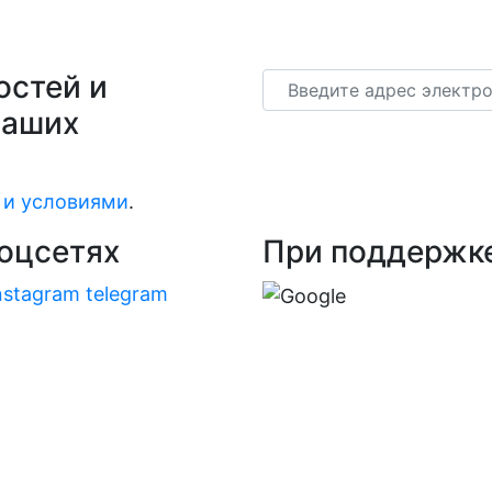
остей и
Email
наших
 и условиями
.
оцсетях
При поддержк
nstagram
telegram