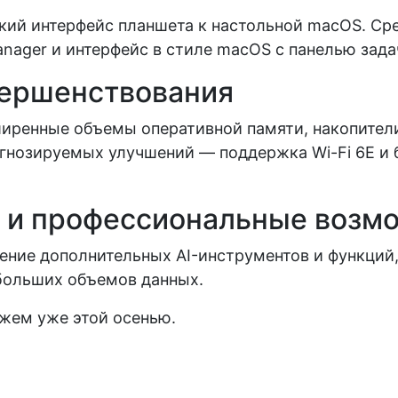
ский интерфейс планшета к настольной macOS. С
nager и интерфейс в стиле macOS с панелью зада
вершенствования
сширенные объемы оперативной памяти, накопител
гнозируемых улучшений — поддержка Wi-Fi 6E и 
 и профессиональные возм
дрение дополнительных AI-инструментов и функц
 больших объемов данных.
ожем уже этой осенью.