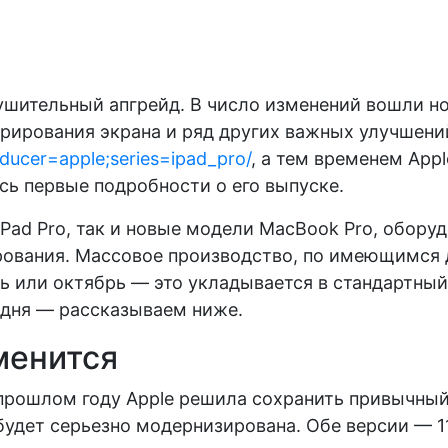
внушительный апгрейд. В число изменений вошли 
рирования экрана и ряд других важных улучшени
oducer=apple;series=ipad_pro/
, а тем временем App
ь первые подробности о его выпуске.
 iPad Pro, так и новые модели MacBook Pro, обо
ования. Массовое производство, по имеющимся д
ь или октябрь — это укладывается в стандартный
годня — рассказываем ниже.
менится
 прошлом году Apple решила сохранить привычный
ь будет серьезно модернизирована. Обе версии — 