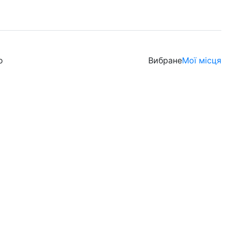
о
Вибране
Мої місця