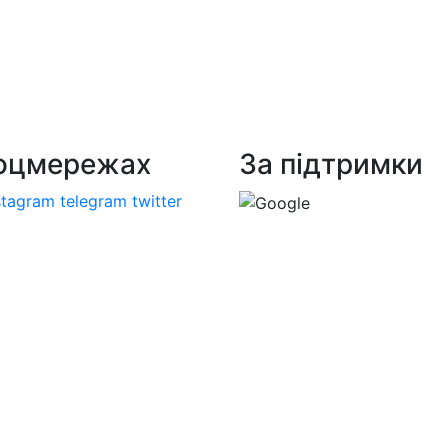
соцмережах
За підтримки
stagram
telegram
twitter