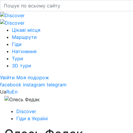
Цікаві місця
Маршрути
Гіди
Натхнення
Тури
3D тури
Увійти
Моя подорож
facebook
instagram
telegram
Ua
Ru
En
Discover
Гіди в Україні