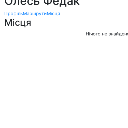
Олесь Федак
Профіль
Маршрути
Місця
Місця
Нічого не знайден