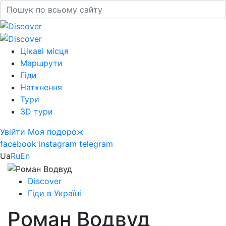
Цікаві місця
Маршрути
Гіди
Натхнення
Тури
3D тури
Увійти
Моя подорож
facebook
instagram
telegram
Ua
Ru
En
Discover
Гіди в Україні
Роман Водвуд