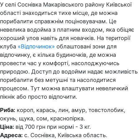
У селі Соснівка Макарівського району Київської
області знаходиться тихе місце, де можна
порибалити справжнім поціновувачам. Це
невелика водойма з платним входом, яка обіцяє
хороший улов навіть для новачків. На території
клуба
«Відпочинок»
облаштовані зони для
відпочинку, є кілька будиночків, де можна
провести час у комфорті, насолоджуючись
природою. Доступ до водойми надає можливість
порибалити без метушні та насолодитися
процесом. Тут можна влаштувати невеличкий
пікнік або просто відпочити.
Риба:
короп, карась, лин, амур, товстолобик,
окунь, щука, сом, краснопірка.
Ціна:
від 700 грн при нормі - 3 кг.
Адреса:
с. Соснівка, Київська область.