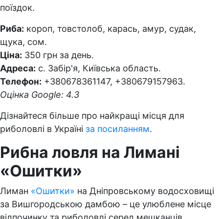
поїздок.
Риба:
короп, товстолоб, карась, амур, судак,
щука, сом.
Ціна:
350 грн за день.
Адреса:
с. Забір'я, Київська область.
Телефон:
+380678361147, +380679157963.
Оцінка Google: 4.3
Дізнайтеся більше про найкращі місця для
риболовлі в Україні
за посиланням
.
Рибна ловля на Лимані
«Ошитки»
Лиман
«Ошитки»
на Дніпровському водосховищі
за Вишгородською дамбою – це улюблене місце
відпочинку та риболовлі серед мешканців