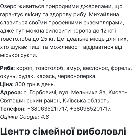
Озеро живиться природними джерелами, що
гарантує якісну та здорову рибу. Михайлина
славиться своїми трофейними екземплярами,
адже тут можна виловити коропа до 12 кг і
товстолоба до 25 кг. Це ідеальне місце для тих,
хто шукає тиші та можливості відірватися від
міської суєти.
Риба:
короп, товстолоб, амур, веслонос, форель,
окунь, судак, карась, червоноперка.
Ціна:
800 грн в день.
Адреса:
с. Горбовичі, вул. Мельника 8а, Києво-
Святошинський район, Київська область.
Телефон:
+380635211717, +380985201717.
Оцінка Google: 4.6
Центр сімейної риболовлі