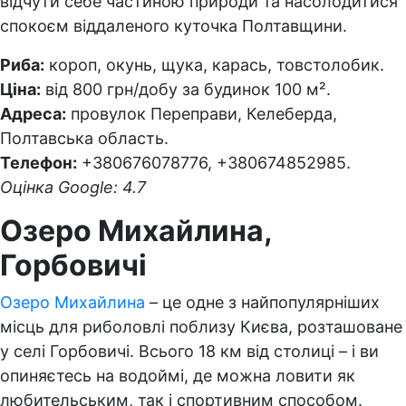
відчути себе частиною природи та насолодитися
спокоєм віддаленого куточка Полтавщини.
Риба:
короп, окунь, щука, карась, товстолобик.
Ціна:
від 800 грн/добу за будинок 100 м².
Адреса:
провулок Переправи, Келеберда,
Полтавська область.
Телефон:
+380676078776, +380674852985.
Оцінка Google: 4.7
Озеро Михайлина,
Горбовичі
Озеро Михайлина
– це одне з найпопулярніших
місць для риболовлі поблизу Києва, розташоване
у селі Горбовичі. Всього 18 км від столиці – і ви
опиняєтесь на водоймі, де можна ловити як
любительським, так і спортивним способом.