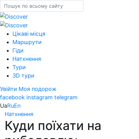
Цікаві місця
Маршрути
Гіди
Натхнення
Тури
3D тури
Увійти
Моя подорож
facebook
instagram
telegram
Ua
Ru
En
Натхнення
Куди поїхати на