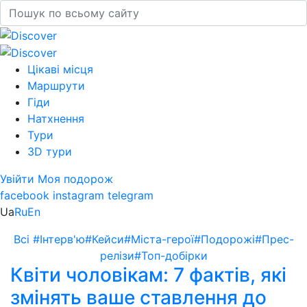
Цікаві місця
Маршрути
Гіди
Натхнення
Тури
3D тури
Увійти
Моя подорож
facebook
instagram
telegram
Ua
Ru
En
Всі
#Інтерв'ю
#Кейси
#Міста-герої
#Подорожі
#Прес-
релізи
#Топ-добірки
Квіти чоловікам: 7 фактів, які
змінять ваше ставлення до