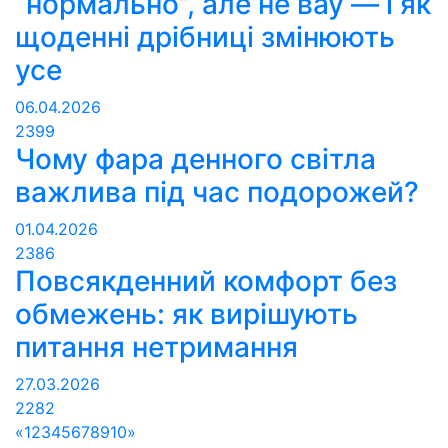
“нормально”, але не вау — і як
щоденні дрібниці змінюють
усе
06.04.2026
2399
Чому фара денного світла
важлива під час подорожей?
01.04.2026
2386
Повсякденний комфорт без
обмежень: як вирішують
питання нетримання
27.03.2026
2282
«
1
2
3
4
5
6
7
8
9
10
»