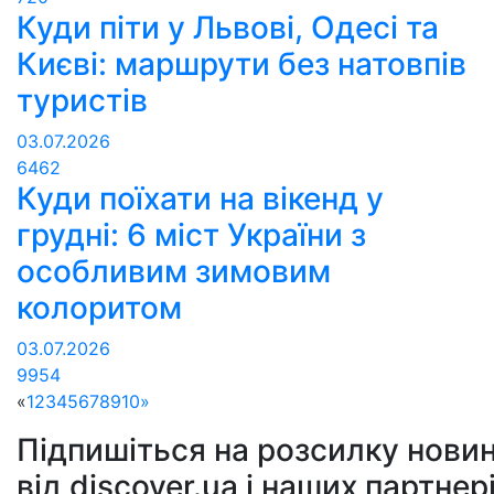
Куди піти у Львові, Одесі та
Києві: маршрути без натовпів
туристів
03.07.2026
6462
Куди поїхати на вікенд у
грудні: 6 міст України з
особливим зимовим
колоритом
03.07.2026
9954
«
1
2
3
4
5
6
7
8
9
10
»
Підпишіться на розсилку новин
від discover.ua і наших партнер