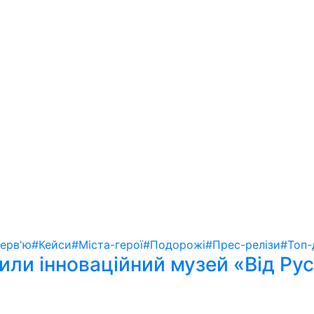
терв'ю
#Кейси
#Міста-герої
#Подорожі
#Прес-релізи
#Топ-
ли інноваційний музей «Від Русі