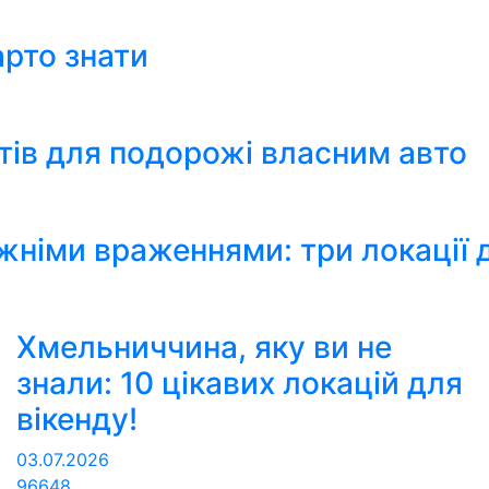
варто знати
утів для подорожі власним авто
вжніми враженнями: три локації 
Хмельниччина, яку ви не
знали: 10 цікавих локацій для
вікенду!
03.07.2026
96648