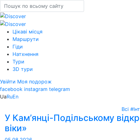
Цікаві місця
Маршрути
Гіди
Натхнення
Тури
3D тури
Увійти
Моя подорож
facebook
instagram
telegram
Ua
Ru
En
Всі
#Ін
У Кам’янці-Подільському відкри
віки»
05.08.2026