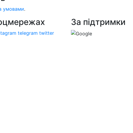
а умовами
.
соцмережах
За підтримки
stagram
telegram
twitter