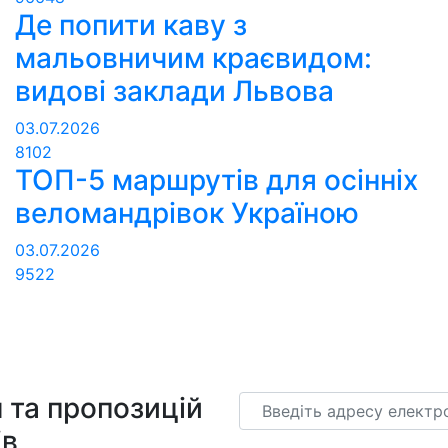
Де попити каву з
мальовничим краєвидом:
видові заклади Львова
03.07.2026
8102
ТОП-5 маршрутів для осінніх
веломандрівок Україною
03.07.2026
9522
 та пропозицій
Email
ів