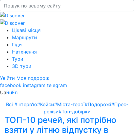
Цікаві місця
Маршрути
Гіди
Натхнення
Тури
3D тури
Увійти
Моя подорож
facebook
instagram
telegram
Ua
Ru
En
Всі
#Інтерв'ю
#Кейси
#Міста-герої
#Подорожі
#Прес-
релізи
#Топ-добірки
ТОП-10 речей, які потрібно
взяти у літню відпустку в