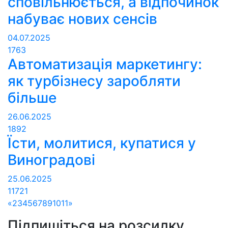
сповільнюється, а відпочинок
набуває нових сенсів
04.07.2025
1763
Автоматизація маркетингу:
як турбізнесу заробляти
більше
26.06.2025
1892
Їсти, молитися, купатися у
Виноградові
25.06.2025
11721
«
2
3
4
5
6
7
8
9
10
11
»
Підпишіться на розсилку