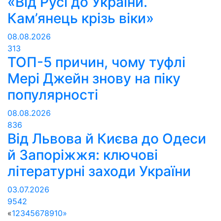
«Від Русі до України.
Кам’янець крізь віки»
08.08.2026
313
ТОП-5 причин, чому туфлі
Мері Джейн знову на піку
популярності
08.08.2026
836
Від Львова й Києва до Одеси
й Запоріжжя: ключові
літературні заходи України
03.07.2026
9542
«
1
2
3
4
5
6
7
8
9
10
»