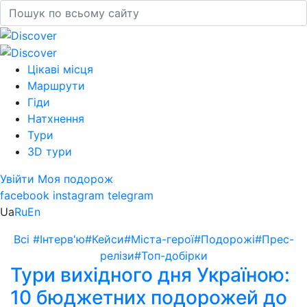
Цікаві місця
Маршрути
Гіди
Натхнення
Тури
3D тури
Увійти
Моя подорож
facebook
instagram
telegram
Ua
Ru
En
Всі
#Інтерв'ю
#Кейси
#Міста-герої
#Подорожі
#Прес-
релізи
#Топ-добірки
Тури вихідного дня Україною:
10 бюджетних подорожей до