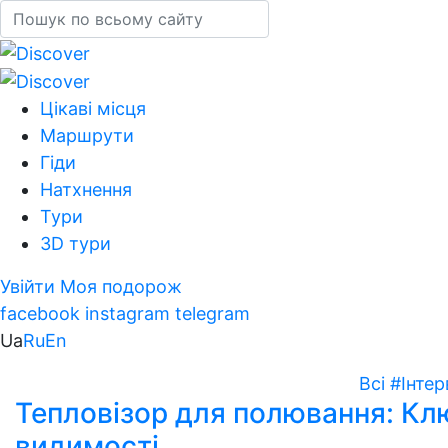
Цікаві місця
Маршрути
Гіди
Натхнення
Тури
3D тури
Увійти
Моя подорож
facebook
instagram
telegram
Ua
Ru
En
Всі
#Інтер
Тепловізор для полювання: Клю
видимості