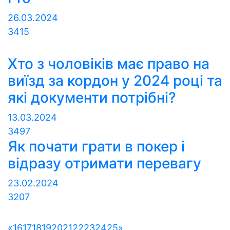
26.03.2024
3415
Хто з чоловіків має право на
виїзд за кордон у 2024 році та
які документи потрібні?
13.03.2024
3497
Як почати грати в покер і
відразу отримати перевагу
23.02.2024
3207
«
16
17
18
19
20
21
22
23
24
25
»