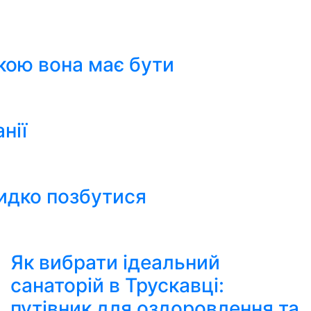
кою вона має бути
нії
видко позбутися
Як вибрати ідеальний
санаторій в Трускавці:
путівник для оздоровлення та