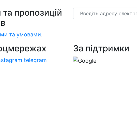
 та пропозицій
Email
ів
ми та умовами
.
соцмережах
За підтримки
nstagram
telegram