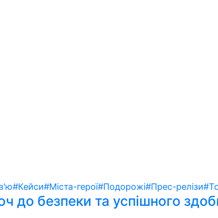
в'ю
#Кейси
#Міста-герої
#Подорожі
#Прес-релізи
#То
ч до безпеки та успішного здоб