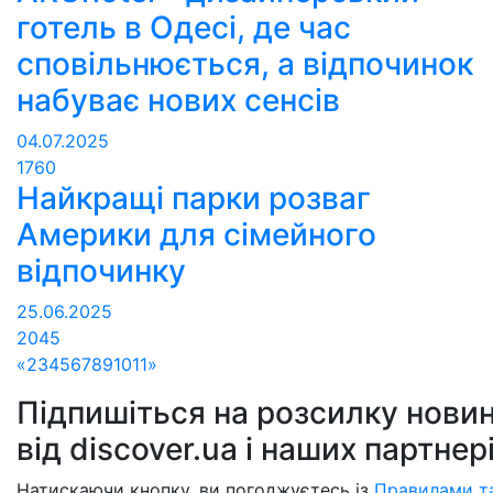
готель в Одесі, де час
сповільнюється, а відпочинок
набуває нових сенсів
04.07.2025
1760
Найкращі парки розваг
Америки для сімейного
відпочинку
25.06.2025
2045
«
2
3
4
5
6
7
8
9
10
11
»
Підпишіться на розсилку новин
від discover.ua і наших партнер
Натискаючи кнопку, ви погоджуєтесь із
Правилами т