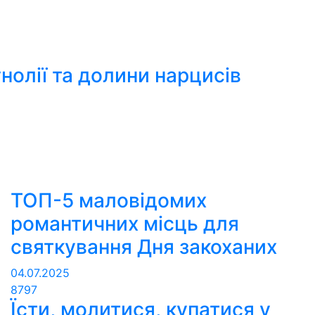
нолії та долини нарцисів
ТОП-5 маловідомих
романтичних місць для
святкування Дня закоханих
04.07.2025
8797
Їсти, молитися, купатися у