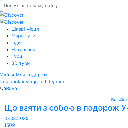
Цікаві місця
Маршрути
Гіди
Натхнення
Тури
3D тури
Увійти
Моя подорож
facebook
instagram
telegram
Ua
Ru
En
Всі
#Ін
Що взяти з собою в подорож У
07.08.2025
1509