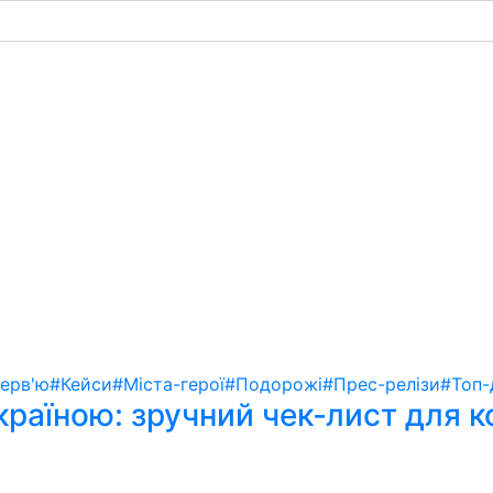
терв'ю
#Кейси
#Міста-герої
#Подорожі
#Прес-релізи
#Топ-
країною: зручний чек‑лист для 