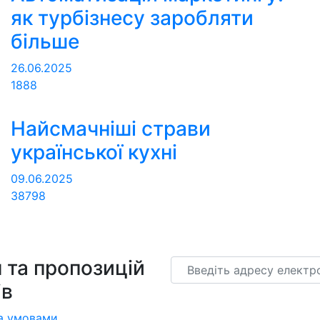
як турбізнесу заробляти
більше
26.06.2025
1888
Найсмачніші страви
української кухні
09.06.2025
38798
 та пропозицій
Email
ів
а умовами
.