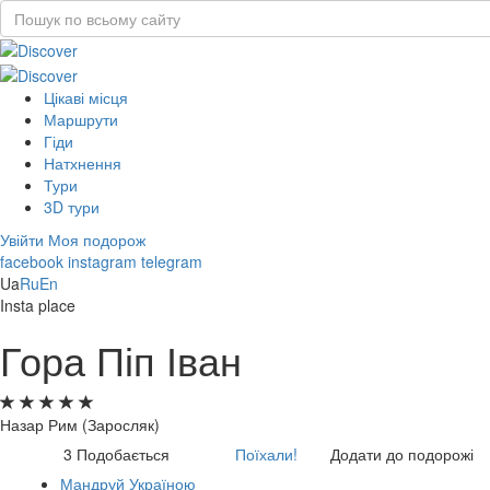
Цікаві місця
Маршрути
Гіди
Натхнення
Тури
3D тури
Увійти
Моя подорож
facebook
instagram
telegram
Ua
Ru
En
Insta place
Гора Піп Іван
Назар Рим (Заросляк)
3
Подобається
Поїхали!
Додати до подорожі
Мандруй Україною