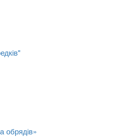
едків"
та обрядів»