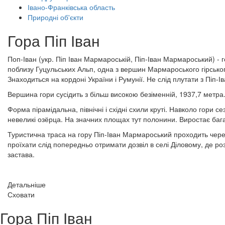
Івано-Франківська область
Природні об'єкти
Гора Піп Іван
Поп-Іван (укр. Піп Іван Мармароській, Піп-Іван Мармароський) - 
поблизу Гуцульських Альп, одна з вершин Мармароського гірськог
Знаходиться на кордоні України і Румунії. Не слід плутати з Піп-І
Вершина гори сусідить з більш високою безіменній, 1937,7 метра
Форма пірамідальна, північні і східні схили круті. Навколо гори 
невеликі озёрца. На значних площах тут полонини. Виростає бага
Туристична траса на гору Піп-Іван Мармароський проходить чере
проїхати слід попередньо отримати дозвіл в селі Діловому, де р
застава.
Детальніше
Сховати
Гора Піп Іван