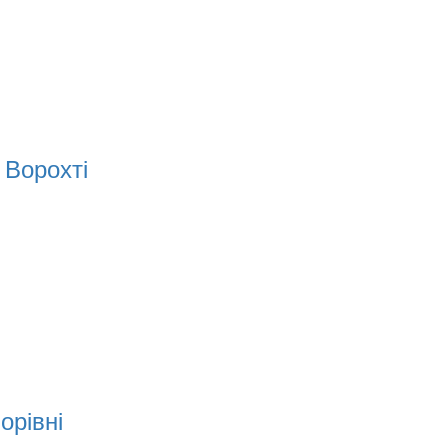
 Ворохті
орівні