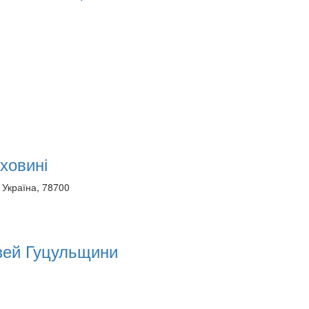
ховині
 Україна, 78700
узей Гуцульщини