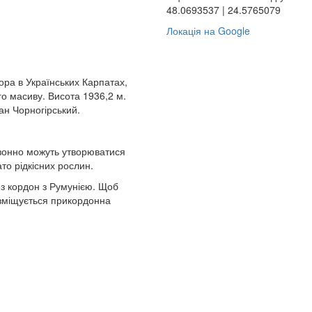
48.0693537 | 24.5765079
Локація на Google
гора в Українських Карпатах,
о масиву. Висота 1936,2 м.
ван Чорногірський.
.
сезонно можуть утворюватися
то рідкісних рослин.
з кордон з Румунією. Щоб
озміщується прикордонна