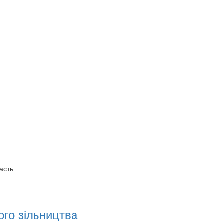
асть
ого зільництва