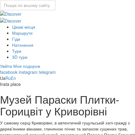
Цікаві місця
Маршрути
Гіди
Натхнення
Тури
3D тури
Увійти
Моя подорож
facebook
instagram
telegram
Ua
Ru
En
Insta place
Музей Параски Плитки-
Горицвіт у Криворівні
У самому серці Криворівні, в автентичній гуцульській хаті-гражді з
дерев’яними вікнами, глиняною піччю та запахом сушених трав,
розташований перший музей, присвячений Парасці Плитці-Горицвіт