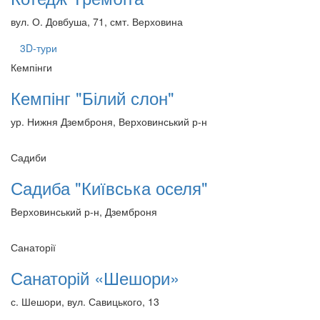
вул. О. Довбуша, 71, смт. Верховина
3D-тури
Кемпінги
Кемпінг "Білий слон"
ур. Нижня Дземброня, Верховинський р-н
Садиби
Садиба "Київська оселя"
Верховинський р-н, Дземброня
Санаторії
Санаторій «Шешори»
с. Шешори, вул. Савицького, 13