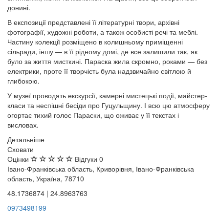
донині.
В експозиції представлені її літературні твори, архівні
фотографії, художні роботи, а також особисті речі та меблі.
Частину колекції розміщено в колишньому приміщенні
сільради, іншу — в її рідному домі, де все залишили так, як
було за життя мисткині. Параска жила скромно, роками — без
електрики, проте її творчість була надзвичайно світлою й
глибокою.
У музеї проводять екскурсії, камерні мистецькі події, майстер-
класи та неспішні бесіди про Гуцульщину. І всю цю атмосферу
огортає тихий голос Параски, що оживає у її текстах і
висловах.
Детальніше
Сховати
Оцінки
Відгуки
0
Івано-Франківська область, Криворівня, Івано-Франківська
область, Україна, 78710
48.1736874 | 24.8963763
0973498199