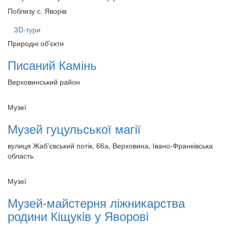
Поблизу с. Яворів
3D-тури
Природні об'єкти
Писаний Камінь
Верховинський район
Музеї
Музей гуцульської магії
вулиця Жаб'євський потік, 66а, Верховина, Івано-Франківська
область
Музеї
Музей-майстерня ліжникарства
родини Кіщуків у Яворові