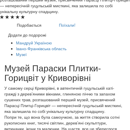
— непересічній гуцульській мисткині, яка залишила по собі
унікальну культурну спадщину.
Подобається
Поїхали!
Додати до подорожі
Мандруй Україною
Івано-Франківська область
Музеї
Музей Параски Плитки-
Горицвіт у Криворівні
У самому серці Криворівні, в автентичній гуцульській хаті-
гражді з дерев’яними вікнами, глиняною піччю та запахом
сушених трав, розташований перший музей, присвячений
Парасці Плитці-Горицвіт — непересічній гуцульській мисткині,
яка залишила по собі унікальну культурну спадщину.
Попри те, що вона була самоучкою, за життя створила сотні
рукописних книг, тисячі світлин, дерев’яні скульптури,
витинанки, ікони та малюнки. На щастя, все це збереглося