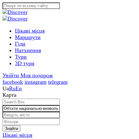
Цікаві місця
Маршрути
Гіди
Натхнення
Тури
3D тури
Увійти
Моя подорож
facebook
instagram
telegram
Ua
Ru
En
Карта
Знайти
Цікаві місця