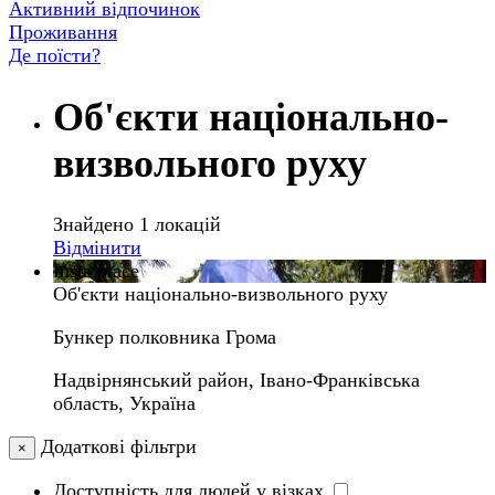
Активний відпочинок
Проживання
Де поїсти?
Об'єкти національно-
визвольного руху
Знайдено 1 локацій
Відмінити
Insta place
Об'єкти національно-визвольного руху
Бункер полковника Грома
Надвірнянський район, Івано-Франківська
область, Україна
Додаткові фільтри
×
Доступність для людей у візках