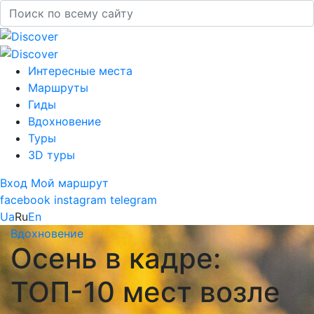
Интересные места
Маршруты
Гиды
Вдохновение
Туры
3D туры
Вход
Мой маршрут
facebook
instagram
telegram
Ua
Ru
En
Вдохновение
Осень в кадре:
ТОП-10 мест возле