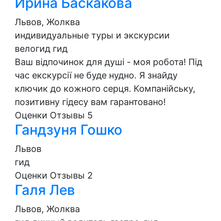
Ирина Баскакова
Львов, Жолква
индивидуальные туры и экскурсии
велогид
гид
Ваш відпочинок для душі - моя робота! Під
час екскурсії не буде нудно. Я знайду
ключик до кожного серця. Компанійську,
позитивну гідесу вам гарантовано!
Оценки
Отзывы
5
Гандзуня Гошко
Львов
гид
Оценки
Отзывы
2
Галя Лев
Львов, Жолква