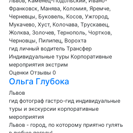
Львов, Каменец-Подольский, Ивано-
Франковск, Манява, Коломия, Яремче,
Черневцы, Буковель, Косoв, Ужгород,
Мукачево, Хуст, Колочава, Трускавец,
Жолква, Золочев, Тернополь, Чортков,
Черновцы, Пилипец, Ворохта
гид
личный водитель
Трансфер
Индивидуальные туры
Корпоративные
мероприятия
экстрим
Оценки
Отзывы
0
Ольга Глубока
Львов
гид
фотограф
гастро-гид
индивидуальные
туры и экскурсии
корпоративные
мероприятия
Львов - город, по которому приятно гулять
в любую погоду!