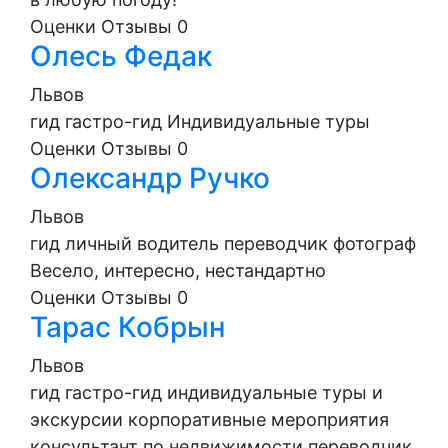
Оценки
Отзывы
0
Олесь Федак
Львов
гид
гастро-гид
Индивидуальные туры
Оценки
Отзывы
0
Олександр Ручко
Львов
гид
личный водитель
переводчик
фотограф
Весело, интересно, нестандартно
Оценки
Отзывы
0
Тарас Кобрын
Львов
гид
гастро-гид
индивидуальные туры и
экскурсии
корпоративные мероприятия
консультант по недвижимости
переводчик