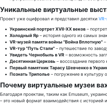
Уникальные виртуальные выст
Проект уже оцифровал и представил десятки
VR-
Украинский портрет XVII-XX веков
– портре
Холодный Яр
– история одного из самых зна
VR-музей памяти войны "Война Вплотную"
–
VR-тур "Путь Стали"
– путешествие по завод
Увидеть Чернобыль в VR
– возможность загл
Десятинная Церковь
– воссоздание первого 
Первый памятник Тарасу Шевченко в Украи
Познать Триполье
– погружение в культуру 
Почему виртуальные музеи ва
Благодаря проектам, таким как Emuseum, украинс
– это новый формат взаимодействия с историей 