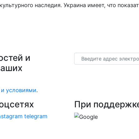
ультурного наследия. Украина имеет, что показат
остей и
Email
наших
 и условиями
.
оцсетях
При поддержк
nstagram
telegram