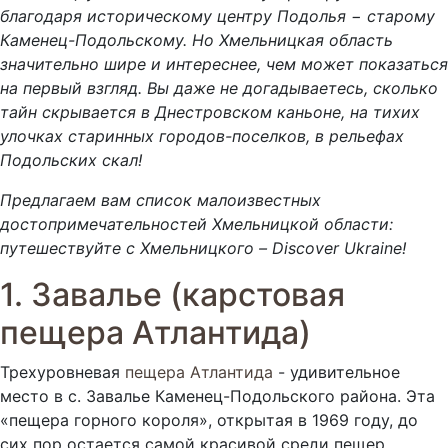
благодаря историческому центру Подолья − старому
Каменец-Подольскому. Но Хмельницкая область
значительно шире и интереснее, чем может показаться
на первый взгляд. Вы даже не догадываетесь, сколько
тайн скрывается в Днестровском каньоне, на тихих
улочках старинных городов-поселков, в рельефах
Подольских скал!
Предлагаем вам список малоизвестных
достопримечательностей Хмельницкой области:
путешествуйте с Хмельницкого – Discover Ukraine!
1. Завалье (карстовая
пещера Атлантида)
Трехуровневая
пещера Атлантида
- удивительное
место в с. Завалье Каменец-Подольского района. Эта
«пещера горного короля», открытая в 1969 году, до
сих пор остается самой красивой среди пещер