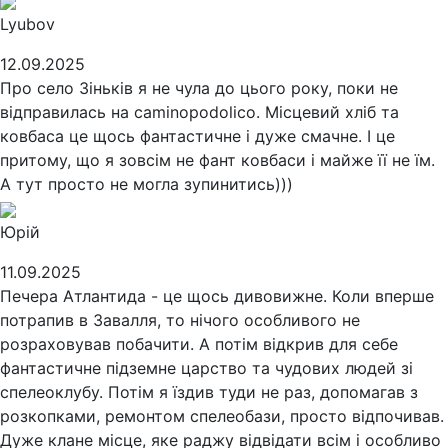
Lyubov
12.09.2025
Про село Зіньків я не чула до цього року, поки не
відправилась на caminopodolico. Місцевий хліб та
ковбаса це щось фантастичне і дуже смачне. І це
притому, що я зовсім не фант ковбаси і майже її не їм.
А тут просто не могла зупинитись)))
Юрій
11.09.2025
Печера Атлантида - це щось дивовижне. Коли вперше
потрапив в Завалля, то нічого особливого не
розраховував побачити. А потім відкрив для себе
фантастичне підземне царство та чудових людей зі
спелеоклубу. Потім я їздив туди не раз, допомагав з
розкопками, ремонтом спелеобази, просто відпочивав.
Дуже клане місце, яке раджу відвідати всім і особливо