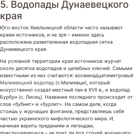
5. Водопады Дунаевецкого
края
Юго-восток Хмельницкой области часто называют
краем источников, и не зря – именно здесь
расположена разветвленная водопадная сетка
Дунаевецкого края.
На условной территории края источников журчат
около десятка водопадов и целебных ключей. Самыми
известными из них считаются: восемнадцатиметровый
Малиевецкий водопад
(с.Малиевци), который
искусственно создал местный пан в XVII в., и водопад
Бурбун (с. Лисец). Название последнего происходит от
слов «бубнит» и «бурлит». На самом деле, когда
стоишь у журчащих фонтанов, представляешь себя
частью украинского мифологического мира. И,
начиная верить преданиям и легендам,
прислушиваешься – не поет ли под струей журчащего