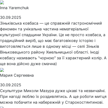
Inna Yaremchuk
30.09.2025
Зіньківська ковбаса — це справжній гастрономічний
феномен та унікальна частина нематеріальної
культурної спадщини України. Це не просто ковбаса, а
традиційний виріб, що має багатовікову історію і
виготовляється лише в одному місці — селі Зіньків
Віньковецького району Хмельницької області. Іноді
ковбасу називають "чорною" за її характерний колір. А
ще вона дійсно дуже смачна)
Мария Сергеевна
30.09.2025
Скульптури Миколи Мазура дуже цікаві та незвичайні.
При нагоді люблю їх роздивлятись. А ще роботи митця
можна побачити на набережній у Старокостянтинові.