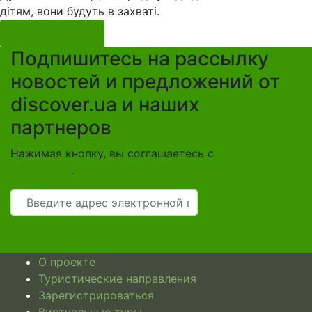
дітям, вони будуть в захваті.
Коментировать
Подпишитесь на рассылку
новостей и предложений от
discover.ua и наших
партнеров
Нажимая кнопку, вы соглашаетесь с
Правилами и
условиями
.
Email
Подписаться
О проекте
Туристические направления
Зарегистрироваться