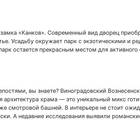
замка «Канков». Современный вид дворец приобре
тье. Усадьбу окружает парк с экзотическими и р
парк остается прекрасным местом для активного 
остями, вы знаете? Виноградовский Вознесенский
ня архитектура храма — это уникальный микс гот
е смотровой башней. В интерьере не стоит ожида
ески. А недавние исследования выявили романски