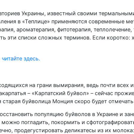
наториев Украины, известный своими термальным
вления в «Теплице» применяются современные ме
апия, ароматерапия, фитотерапия, теплолечение,
ть эти списки сложных терминов. Если коротко: х
 читайте здесь.
ходящихся на грани вымирания, ведь почти всех 
карпатья – «Карпатский буйвол» – сейчас прожива
 старая буйволица Монция скоро будет отмечать 
сстановить популяцию буйволов в Украине и зани
х можно погладить, покормить и сфотографировать
чно, продегустировать деликатесы из их молока: