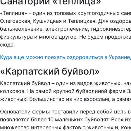
Санаторий «Теплица»
«Теплица» – один из топовых круглогодичных са
Олеговская, Кушницкая и Теплицкая. Для оздоро
бальнеолечение, электролечение, гидрокинезотер
физкультура и многое другое. Не будем продолжа
сюда.
Куда еще можно поехать оздоровиться в Украине,
«Карпатский буйвол»
Карпатский буйвол – один из видов животных, на
колхозов. На самой крупной буйволиной ферме За
животных! Большинство из них взрослые, а самая
Основатели фермы поставили перед собой цель во
появляется более 10 маленьких буйволят. Всех и
множество интересных фактов о животных и, коне