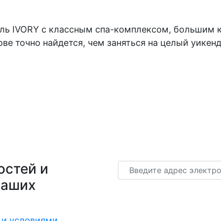
ль IVORY с классным спа-комплексом, большим к
ове точно найдется, чем заняться на целый уикен
остей и
Email
наших
 и условиями
.