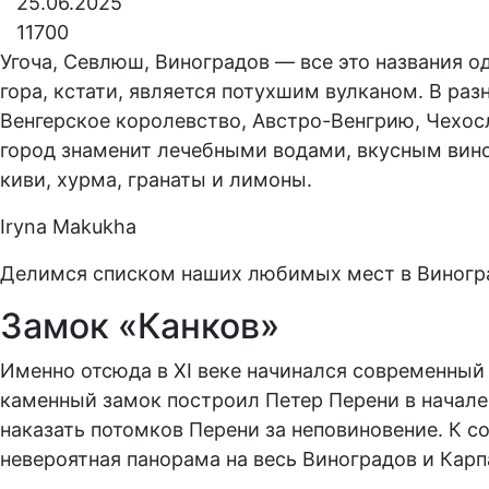
25.06.2025
11700
Угоча, Севлюш, Виноградов — все это названия од
гора, кстати, является потухшим вулканом. В ра
Венгерское королевство, Австро-Венгрию, Чехос
город знаменит лечебными водами, вкусным вино
киви, хурма, гранаты и лимоны.
Iryna Makukha
Делимся списком наших любимых мест в Виногр
Замок «Канков»
Именно отсюда в XI веке начинался современный
каменный замок построил Петер Перени в начале 
наказать потомков Перени за неповиновение. К с
невероятная панорама на весь Виноградов и Карп