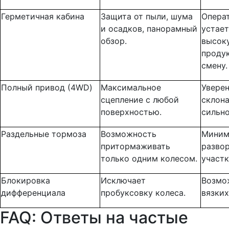
Герметичная кабина
Защита от пыли, шума
Опера
и осадков, панорамный
устает
обзор.
высок
проду
смену.
Полный привод (4WD)
Максимальное
Уверен
сцепление с любой
склона
поверхностью.
сильно
Раздельные тормоза
Возможность
Миним
притормаживать
развор
только одним колесом.
участк
Блокировка
Исключает
Возмо
дифференциала
пробуксовку колеса.
вязких
FAQ: Ответы на частые