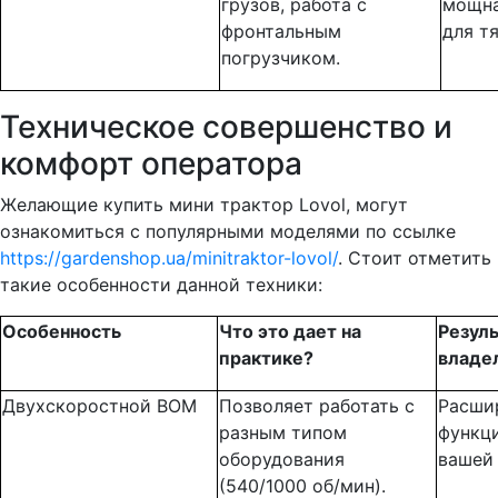
грузов, работа с
мощна
фронтальным
для т
погрузчиком.
Техническое совершенство и
комфорт оператора
Желающие купить мини трактор Lovol, могут
ознакомиться с популярными моделями по ссылке
https://gardenshop.ua/minitraktor-lovol/
. Стоит отметить
такие особенности данной техники:
Особенность
Что это дает на
Резуль
практике?
владе
Двухскоростной ВОМ
Позволяет работать с
Расши
разным типом
функц
оборудования
вашей 
(540/1000 об/мин).