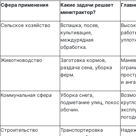
Сфера применения
Какие задачи решает
Главн
минитрактор?
Сельское хозяйство
Вспашка, посев,
Высок
культивация,
работ
междурядная
уплот
обработка.
Животноводство
Заготовка кормов,
Манев
раздача сена, уборка
огран
ферм.
прост
и анга
Коммунальная сфера
Уборка снега,
Возмо
подметание улиц, покос
кругл
обочин.
экспл
погод
Строительство
Транспортировка
Надеж