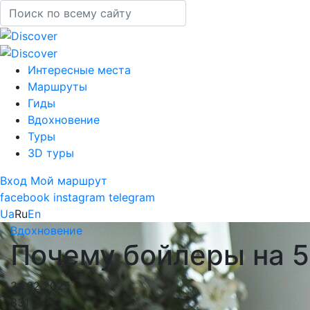
Интересные места
Маршруты
Гиды
Вдохновение
Туры
3D туры
Вход
Мой маршрут
facebook
instagram
telegram
Ua
Ru
En
Вдохновение
Почему бойлеры на 5
24.02.2025
831