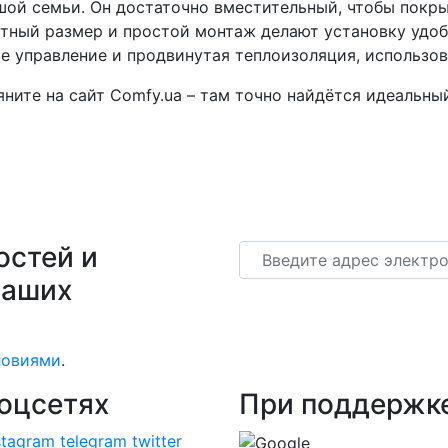
шой семьи. Он достаточно вместительный, чтобы покры
ктный размер и простой монтаж делают установку удоб
е управление и продвинутая теплоизоляция, использо
ните на сайт Comfy.ua – там точно найдётся идеальны
остей и
Email
наших
ловиями
.
оцсетях
При поддержк
stagram
telegram
twitter