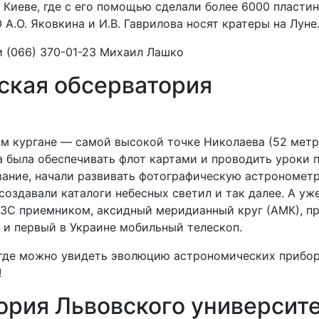
в Киеве, где с его помощью сделали более 6000 пласти
А.О. Яковкина и И.В. Гаврилова носят кратеры на Луне
и (066) 370-01-23 Михаил Лашко
ская обсерватория
ком кургане — самой высокой точке Николаева (52 мет
на была обеспечивать флот картами и проводить уроки
ание, начали развивать фотографическую астронометр
создавали каталоги небесных светил и так далее. А у
ПЗС приемником, аксидный меридианный круг (АМК), п
и первый в Украине мобильный телескоп.
где можно увидеть эволюцию астрономических приборо
!
ория Львовского университ