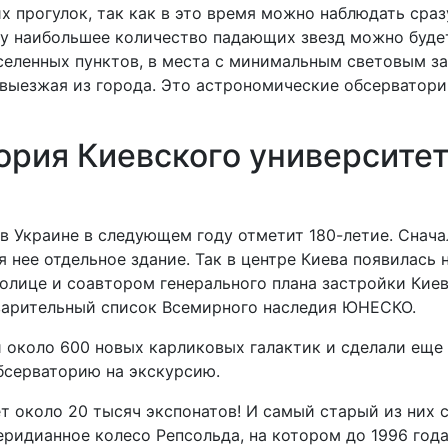
х прогулок, так как в это время можно наблюдать сра
у наибольшее количество падающих звезд можно будет 
еленных пунктов, в места с минимальным световым заг
выезжая из города. Это астрономические обсерватории
ория Киевского университе
в Украине в следующем году отметит 180-летие. Снача
я нее отдельное здание. Так в центре Киева появилась
олице и соавтором генерального плана застройки Киев
дварительный список Всемирного наследия ЮНЕСКО.
 около 600 новых карликовых галактик и сделали еще
бсерваторию на экскурсию.
 около 20 тысяч экспонатов! И самый старый из них 
меридианное колесо Репсольда, на котором до 1996 год