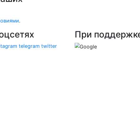
ловиями
.
оцсетях
При поддержк
stagram
telegram
twitter