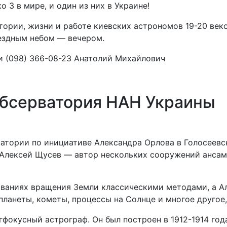
о 3 в мире, и один из них в Украине!
тории, жизни и работе киевских астрономов 19-20 век
вездным небом — вечером.
ли (098) 366-08-23 Анатолий Михайлович
обсерватория НАН Украины
ватории по инициативе Александра Орлова в Голосеевс
р Алексей Щусев — автор нескольких сооружений анса
ованиях вращения Земли классическими методами, а А
планеты, кометы, процессы на Солнце и многое другое
гфокусный астрограф. Он был построен в 1912-1914 го