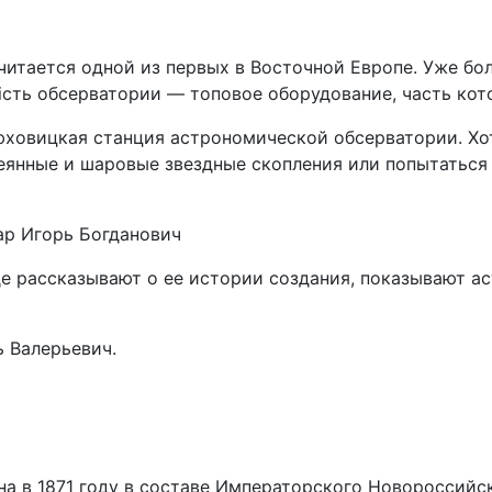
считается одной из первых в Восточной Европе. Уже бо
дість обсерватории — топовое оборудование, часть ко
юховицкая станция астрономической обсерватории. Хо
сеянные и шаровые звездные скопления или попытаться
хар Игорь Богданович
де рассказывают о ее истории создания, показывают а
ь Валерьевич.
а в 1871 году в составе Императорского Новороссийс