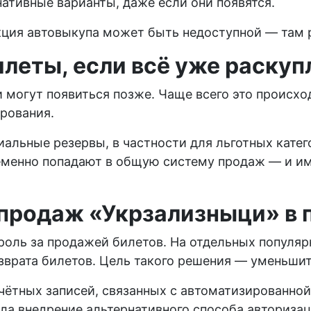
нативные варианты, даже если они появятся.
ция автовыкупа может быть недоступной — там р
леты, если всё уже раскуп
ни могут появиться позже. Чаще всего это происх
рования.
льные резервы, в частности для льготных катего
еменно попадают в общую систему продаж — и им
 продаж «Укрзализныци» в
роль за продажей билетов. На отдельных популяр
озврата билетов. Цель такого решения — уменьши
чётных записей, связанных с автоматизированно
а внедрение альтернативного способа авторизац