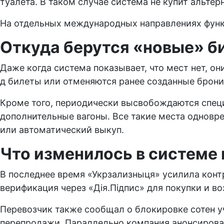
туалета. В таком случае система не купит альтер
На отдельных международных направлениях функ
Откуда берутся «новые» би
Даже когда система показывает, что мест нет, о
д билеты или отменяются ранее созданные брони
Кроме того, периодически высвобождаются специа
дополнительные вагоны. Все такие места одновр
или автоматический выкуп.
Что изменилось в системе
В последнее время «Укрзализныця» усилила конт
верификация через «Дія.Підпис» для покупки и в
Перевозчик также сообщал о блокировке сотен у
перепродажи. Параллельно компания анонсировал