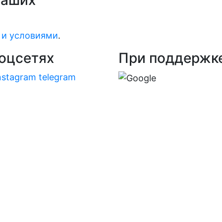
наших
 и условиями
.
оцсетях
При поддержк
nstagram
telegram