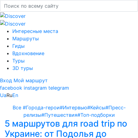
Интересные места
Маршруты
Гиды
Вдохновение
Туры
3D туры
Вход
Мой маршрут
facebook
instagram
telegram
Ua
Ru
En
Все
#Города-герои
#Интервью
#Кейсы
#Пресс-
релизы
#Путешествия
#Топ-подборки
5 маршрутов для road trip по
Украине: от Подолья до